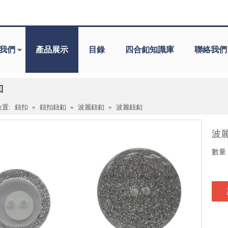
我們
產品展示
目錄
四合釦知識庫
聯絡我們
釦
置:
鈕扣
»
鈕扣鈕釦
»
波麗鈕釦
»
波麗鈕釦
波
數量