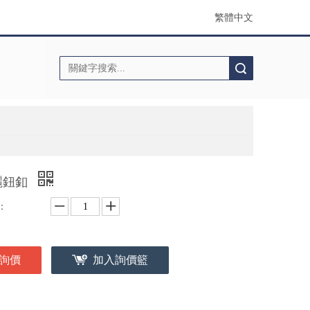
繁體中文
搜索
麗鈕釦
：
詢價
加入詢價籃