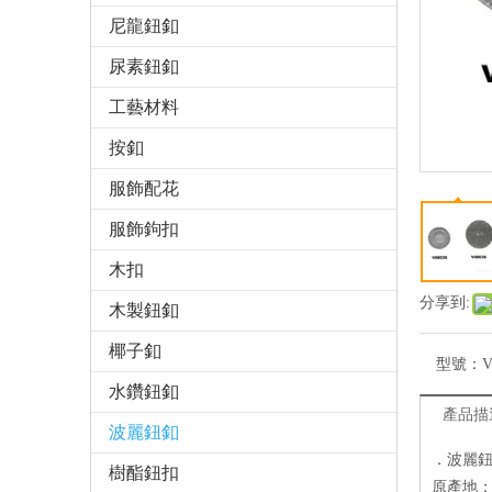
尼龍鈕釦
尿素鈕釦
工藝材料
按釦
服飾配花
服飾鉤扣
木扣
分享到:
木製鈕釦
椰子釦
型號：
V
水鑽鈕釦
產品描
波麗鈕釦
．波麗
樹酯鈕扣
原產地