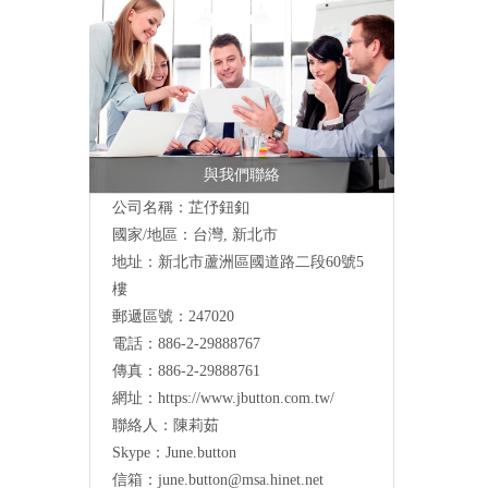
與我們聯絡
公司名稱：芷伃鈕釦
國家/地區：台灣, 新北市
地址：
新北市蘆洲區國道路二段60號5
樓
郵遞區號：247020
電話：886-2-29888767
傳真：886-2-29888761
網址：
https://www.jbutton.com.tw/
聯絡人：陳莉茹
Skype：June.button
信箱：
june.button@msa.hinet.net