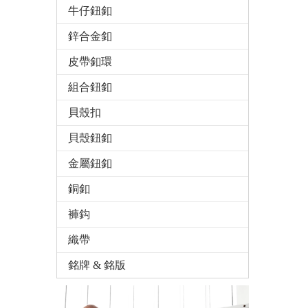
牛仔鈕釦
鋅合金釦
皮帶釦環
組合鈕釦
貝殼扣
貝殼鈕釦
金屬鈕釦
銅釦
褲鈎
織帶
銘牌 & 銘版