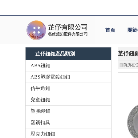
首頁
關於
芷伃鈕
芷伃鈕釦產品類別
目前所在位
ABS鈕釦
ABS塑膠電鍍鈕釦
仿牛角釦
兒童鈕釦
塑膠繩釦
塑鋼扣具
壓克力鈕釦