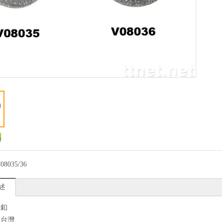
08035/36
述
鈕釦
：台灣