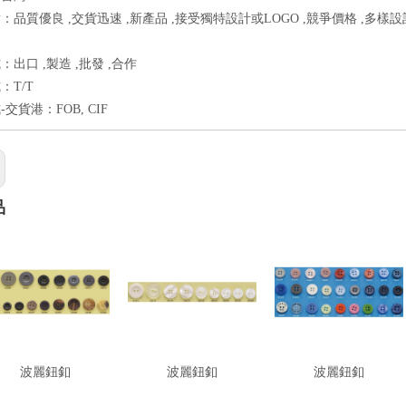
：品質優良 ,交貨迅速 ,新產品 ,接受獨特設計或LOGO ,競爭價格 ,多樣
出口 ,製造 ,批發 ,合作
：T/T
交貨港：FOB, CIF
品
波麗鈕釦
波麗鈕釦
波麗鈕釦