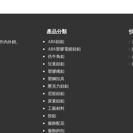
產品分類
ABS鈕釦
作內外銷。
ABS塑膠電鍍鈕釦
仿牛角釦
兒童鈕釦
塑膠繩釦
塑鋼扣具
壓克力鈕釦
尼龍鈕釦
尿素鈕釦
工藝材料
按釦
服飾配花
服飾鉤扣