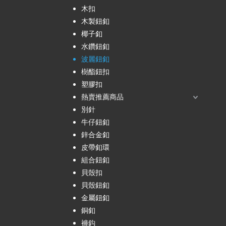
木扣
木製鈕釦
椰子釦
水鑽鈕釦
波麗鈕釦
樹酯鈕扣
塑膠扣
熱賣推薦商品
別針
牛仔鈕釦
鋅合金釦
皮帶釦環
組合鈕釦
貝殼扣
貝殼鈕釦
金屬鈕釦
銅釦
褲鈎