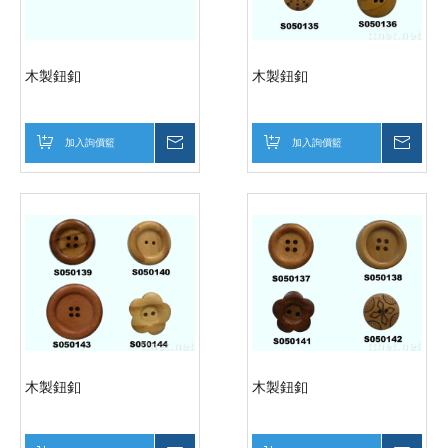
木製鈕釦
木製鈕釦
加入詢價籃
詢價
加入詢價籃
詢價
木製鈕釦
木製鈕釦