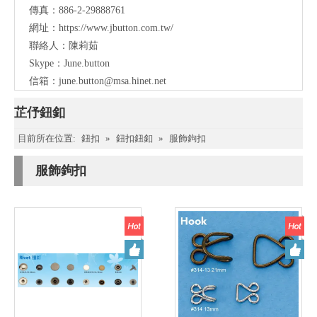
傳真：886-2-29888761
網址：
https://www.jbutton.com.tw/
聯絡人：陳莉茹
Skype：June.button
信箱：
june.button@msa.hinet.net
芷伃鈕釦
目前所在位置:
鈕扣
»
鈕扣鈕釦
»
服飾鉤扣
服飾鉤扣