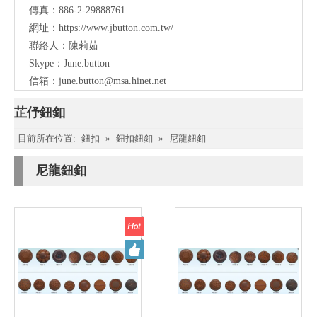
傳真：886-2-29888761
網址：
https://www.jbutton.com.tw/
聯絡人：陳莉茹
Skype：June.button
信箱：
june.button@msa.hinet.net
芷伃鈕釦
目前所在位置:
鈕扣
»
鈕扣鈕釦
»
尼龍鈕釦
尼龍鈕釦