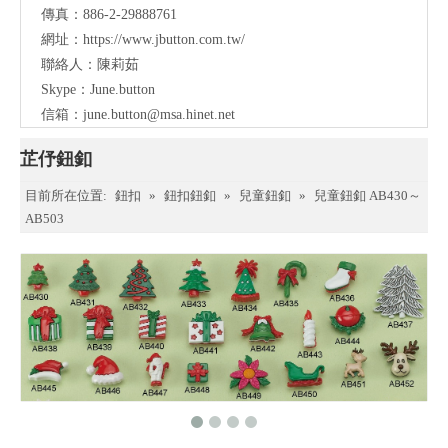
傳真：886-2-29888761
網址：
https://www.jbutton.com.tw/
聯絡人：陳莉茹
Skype：June.button
信箱：
june.button@msa.hinet.net
芷伃鈕釦
目前所在位置:
鈕扣
»
鈕扣鈕釦
»
兒童鈕釦
»
兒童鈕釦 AB430～
AB503