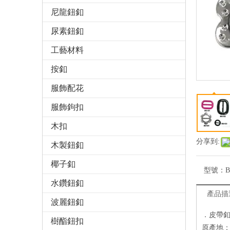
尼龍鈕釦
尿素鈕釦
工藝材料
按釦
服飾配花
服飾鉤扣
木扣
分享到:
木製鈕釦
椰子釦
型號：
B
水鑽鈕釦
產品描
波麗鈕釦
．皮帶
樹酯鈕扣
原產地