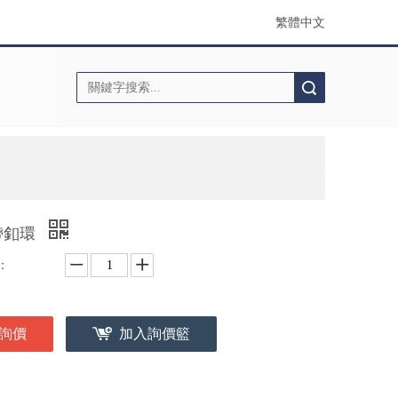
繁體中文
搜索
帶釦環
：
詢價
加入詢價籃