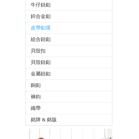
牛仔鈕釦
鋅合金釦
皮帶釦環
組合鈕釦
貝殼扣
貝殼鈕釦
金屬鈕釦
銅釦
褲鈎
織帶
銘牌 & 銘版