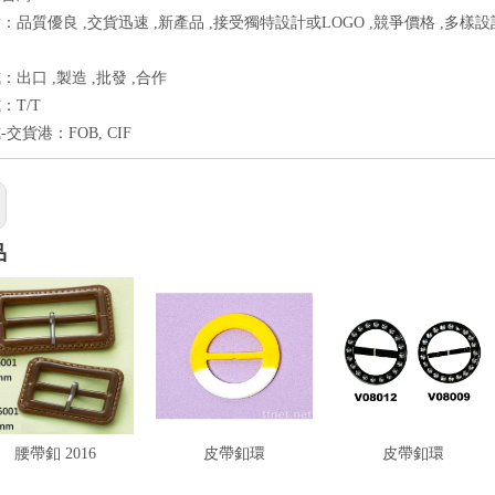
：品質優良 ,交貨迅速 ,新產品 ,接受獨特設計或LOGO ,競爭價格 ,多樣
出口 ,製造 ,批發 ,合作
：T/T
交貨港：FOB, CIF
品
腰帶釦 2016
皮帶釦環
皮帶釦環