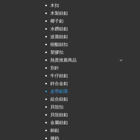
木扣
木製鈕釦
椰子釦
水鑽鈕釦
波麗鈕釦
樹酯鈕扣
塑膠扣
熱賣推薦商品
別針
牛仔鈕釦
鋅合金釦
皮帶釦環
組合鈕釦
貝殼扣
貝殼鈕釦
金屬鈕釦
銅釦
褲鈎