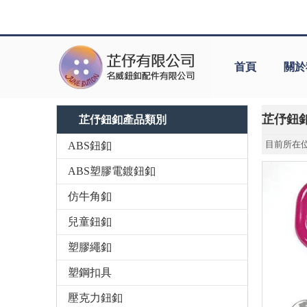
首頁
關於
芷伃鈕
芷伃鈕釦產品類別
目前所在位
ABS鈕釦
ABS塑膠電鍍鈕釦
仿牛角釦
兒童鈕釦
塑膠繩釦
塑鋼扣具
壓克力鈕釦