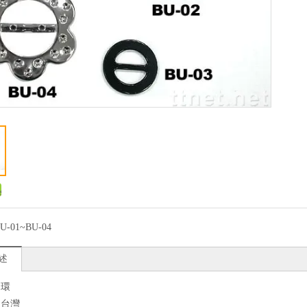
U-01~BU-04
述
釦環
：台灣