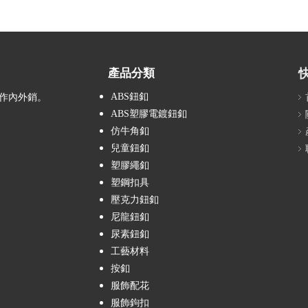
產品分類
ABS鈕釦
作內外銷。
ABS塑膠電鍍鈕釦
仿牛角釦
兒童鈕釦
塑膠繩釦
塑鋼扣具
壓克力鈕釦
尼龍鈕釦
尿素鈕釦
工藝材料
按釦
服飾配花
服飾鉤扣