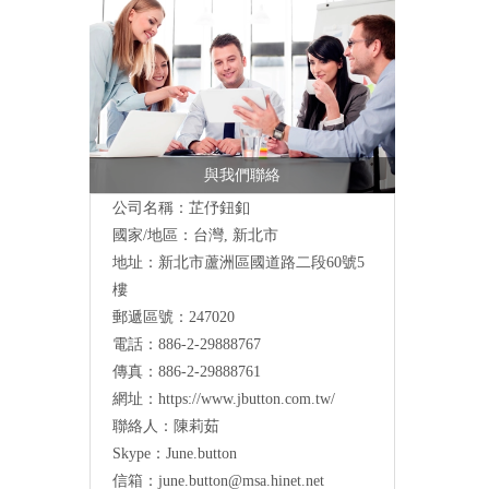
與我們聯絡
公司名稱：芷伃鈕釦
國家/地區：台灣, 新北市
地址：
新北市蘆洲區國道路二段60號5
樓
郵遞區號：247020
電話：886-2-29888767
傳真：886-2-29888761
網址：
https://www.jbutton.com.tw/
聯絡人：陳莉茹
Skype：June.button
信箱：
june.button@msa.hinet.net