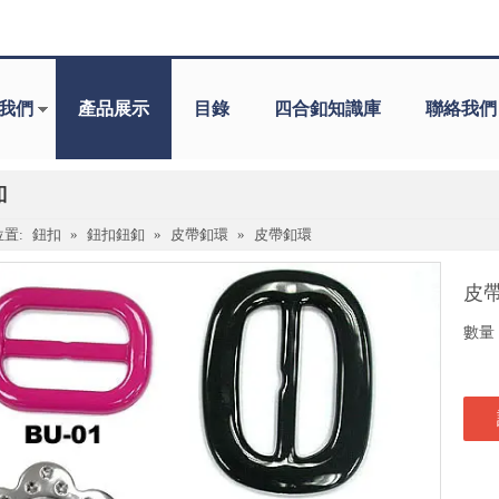
我們
產品展示
目錄
四合釦知識庫
聯絡我們
釦
置:
鈕扣
»
鈕扣鈕釦
»
皮帶釦環
»
皮帶釦環
皮
數量