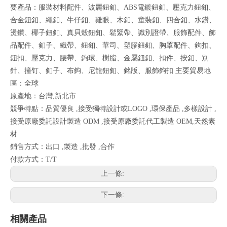
要產品：服裝材料配件、波麗鈕釦、ABS電鍍鈕釦、壓克力鈕釦、
合金鈕釦、繩釦、牛仔釦、雞眼、木釦、童裝釦、四合釦、水鑽、
燙鑽、椰子鈕釦、真貝殼鈕釦、鬆緊帶、識別證帶、服飾配件、飾
品配件、釦子、織帶、鈕釦、華司、塑膠鈕釦、胸罩配件、鉤扣、
鈕扣、壓克力、腰帶、鉤環、樹脂、金屬鈕釦、扣件、按釦、別
針、撞钉、釦子、布鉤、尼龍鈕釦、銘版、服飾鉤扣 主要貿易地
區：全球
原產地：台灣,新北市
競爭特點：品質優良 ,接受獨特設計或LOGO ,環保產品 ,多樣設計 ,
接受原廠委託設計製造 ODM ,接受原廠委託代工製造 OEM,天然素
材
銷售方式：出口 ,製造 ,批發 ,合作
付款方式：T/T
上一條:
下一條:
相關產品