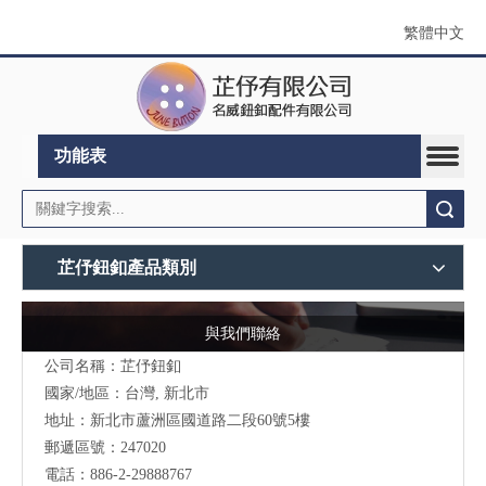
繁體中文
功能表
搜索
芷伃鈕釦產品類別
與我們聯絡
公司名稱：芷伃鈕釦
國家/地區：台灣, 新北市
地址：
新北市蘆洲區國道路二段60號5樓
郵遞區號：247020
電話：886-2-29888767