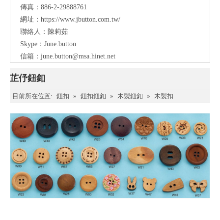
傳真：886-2-29888761
網址：
https://www.jbutton.com.tw/
聯絡人：陳莉茹
Skype：June.button
信箱：
june.button@msa.hinet.net
芷伃鈕釦
目前所在位置:
鈕扣
»
鈕扣鈕釦
»
木製鈕釦
»
木製扣