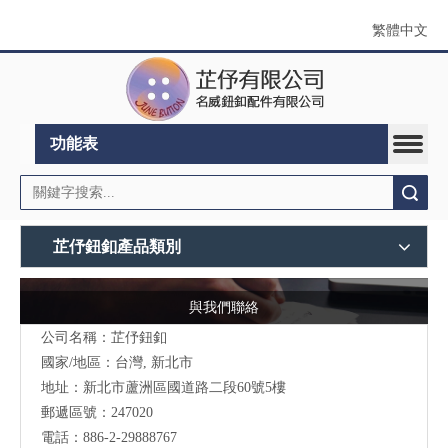
繁體中文
功能表
搜索
芷伃鈕釦產品類別
與我們聯絡
公司名稱：芷伃鈕釦
國家/地區：台灣, 新北市
地址：
新北市蘆洲區國道路二段60號5樓
郵遞區號：247020
電話：886-2-29888767