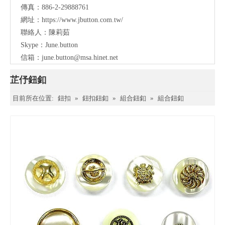
傳真：886-2-29888761
網址：
https://www.jbutton.com.tw/
聯絡人：陳莉茹
Skype：June.button
信箱：
june.button@msa.hinet.net
芷伃鈕釦
目前所在位置:
鈕扣
»
鈕扣鈕釦
»
組合鈕釦
»
組合鈕釦