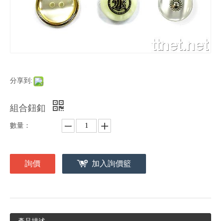
分享到:
組合鈕釦
數量：
詢價
加入詢價籃