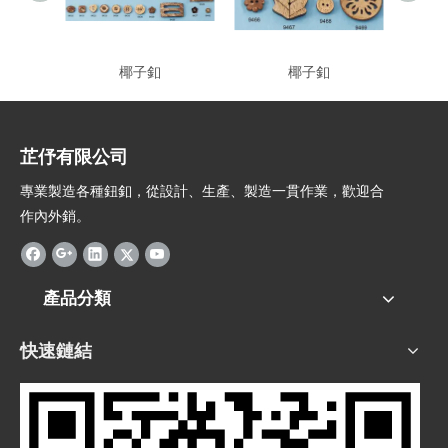
椰子釦
椰子釦
椰
芷伃有限公司
專業製造各種鈕釦，從設計、生產、製造一貫作業，歡迎合
作內外銷。
產品分類
快速鏈結