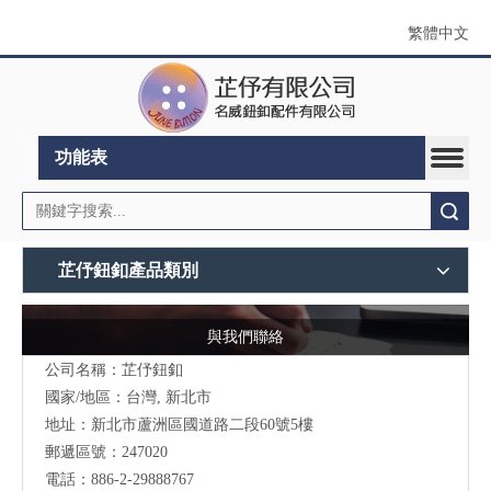
繁體中文
功能表
搜索
芷伃鈕釦產品類別
與我們聯絡
公司名稱：芷伃鈕釦
國家/地區：台灣, 新北市
地址：
新北市蘆洲區國道路二段60號5樓
郵遞區號：247020
電話：886-2-29888767