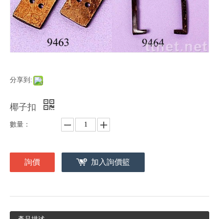
分享到:
椰子扣
數量：
詢價
加入詢價籃