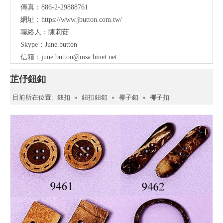
傳真：886-2-29888761
網址：
https://www.jbutton.com.tw/
聯絡人：陳莉茹
Skype：June.button
信箱：
june.button@msa.hinet.net
芷伃鈕釦
目前所在位置:
鈕扣
»
鈕扣鈕釦
»
椰子釦
»
椰子扣