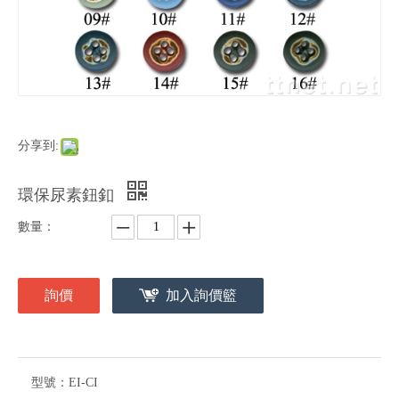
分享到:
環保尿素鈕釦
數量：
詢價
加入詢價籃
型號：
EI-CI