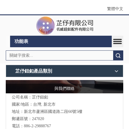
繁體中文
功能表
搜索
芷伃鈕釦產品類別
與我們聯絡
公司名稱：芷伃鈕釦
國家/地區：台灣, 新北市
地址：
新北市蘆洲區國道路二段60號5樓
郵遞區號：247020
電話：886-2-29888767