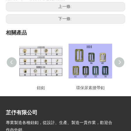
上一條:
下一條:
相關產品
鈕釦
環保尿素腰帶釦
芷伃有限公司
專業製造各種鈕釦，從設計、生產、製造一貫作業，歡迎合
作內外銷。