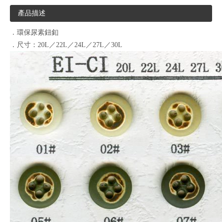
產品描述
．環保尿素鈕釦
．尺寸：20L／22L／24L／27L／30L