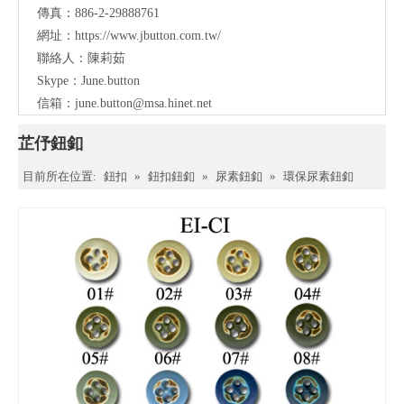
傳真：886-2-29888761
網址：
https://www.jbutton.com.tw/
聯絡人：陳莉茹
Skype：June.button
信箱：
june.button@msa.hinet.net
芷伃鈕釦
目前所在位置:
鈕扣
»
鈕扣鈕釦
»
尿素鈕釦
»
環保尿素鈕釦