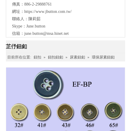
傳真：886-2-29888761
網址：
https://www.jbutton.com.tw/
聯絡人：陳莉茹
Skype：June.button
信箱：
june.button@msa.hinet.net
芷伃鈕釦
目前所在位置:
鈕扣
»
鈕扣鈕釦
»
尿素鈕釦
»
環保尿素鈕釦