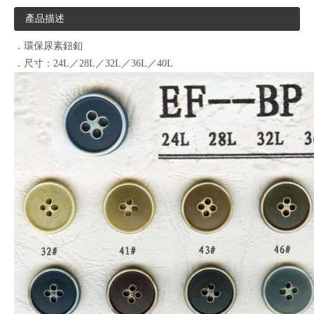
產品描述
．環保尿素鈕釦
．尺寸：24L／28L／32L／36L／40L