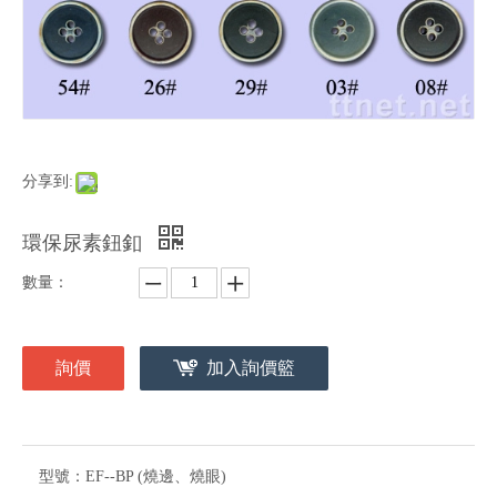
分享到:
環保尿素鈕釦
數量：
詢價
加入詢價籃
型號：
EF--BP (燒邊、燒眼)