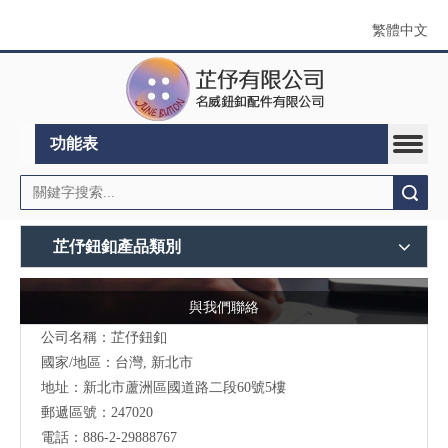
繁體中文
功能表
搜索
芷伃鈕釦產品類別
與我們聯絡
公司名稱：芷伃鈕釦
國家/地區：台灣, 新北市
地址：
新北市蘆洲區國道路二段60號5樓
郵遞區號：247020
電話：886-2-29888767